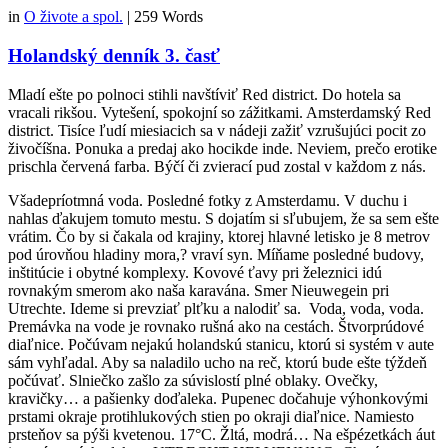
in
O živote a spol.
|
259 Words
Holandský denník 3. časť
Mladí ešte po polnoci stihli navštíviť Red district. Do hotela sa
vracali rikšou. Vytešení, spokojní so zážitkami. Amsterdamský Red
district. Tisíce ľudí miesiacich sa v nádeji zažiť vzrušujúci pocit zo
živočíšna. Ponuka a predaj ako hocikde inde. Neviem, prečo erotike
prischla červená farba. Býčí či zvierací pud zostal v každom z nás.
Všadepríotmná voda. Posledné fotky z Amsterdamu. V duchu i
nahlas ďakujem tomuto mestu. S dojatím si sľubujem, že sa sem ešte
vrátim. Čo by si čakala od krajiny, ktorej hlavné letisko je 8 metrov
pod úrovňou hladiny mora,? vraví syn. Míňame posledné budovy,
inštitúcie i obytné komplexy. Kovové ťavy pri železnici idú
rovnakým smerom ako naša karavána. Smer Nieuwegein pri
Utrechte. Ideme si prevziať plťku a nalodiť sa. Voda, voda, voda.
Premávka na vode je rovnako rušná ako na cestách. Štvorprúdové
diaľnice. Počúvam nejakú holandskú stanicu, ktorú si systém v aute
sám vyhľadal. Aby sa naladilo ucho na reč, ktorú bude ešte týždeň
počúvať. Slniečko zašlo za súvislostí plné oblaky. Ovečky,
kravičky… a pašienky doďaleka. Pupenec dočahuje výhonkovými
prstami okraje protihlukových stien po okraji diaľnice. Namiesto
prsteňov sa pýši kvetenou. 17°C. Žltá, modrá… Na ešpézetkách áut