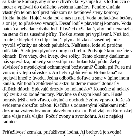
sa k stene komory, aby sme o chvíľočku vystúpali aj s loďou cca o
meter a vplávali do ďalšieho systému kanálov. Fendre chránia
vlastným telom loď pred nárazom na betónové steny komory.
Hojda, hojda. Hojdá voda loď a nás na nej. Voda prefackáva betóny
a oni jej to pľaskavo vracajú. Desať lodí v plavebnej komore. Voda
nateká a nebadane dvíha loď. Plavčíci držia laná, aby loď nenarazila
na stenu či na susedné plťky. Trošku stresu pri vyplávaní. Nuž loď,
to nie je bicykel. O chlp silnejší plyn a blízkosť susednej lode
vyvolá výkriky na oboch palubách. Našťastie, lode sú patrične
odťažité. Sledujem plynúce domy na brehu. Podvojné kompozície v
oknách. Dve vázy, dva kvety, dve sošky. Tento okenný dualizmus
nás sprevádza, odkedy sme vstúpili na holandskú pôdu. Žeby
súvislosť s mystickými ochrannými božstvami? Čínski psi Fu sa mi
vnucujú v tejto súvislosti. Archetyp „blúdivého Holanďana“ sa
prejavil hneď z úvodu. Jedna odbočka doľava a sme v úplne inom
kanáli. Pár hodín zblúdeného sklzu budeme musieť dohnať v
ďalších dňoch. Spievajú drozdy po holandsky? Konečne aj nejaký
iný zvuk ako lodné motory. Plavíme sa úzkym kanálom. Husté
porasty jelší a vŕb vľavo, obytné a obchodné zóny vpravo. Jelše sú
evidentne drozďou oázou. Kačička s odrastenými káčatkami robí
dozor na vyárendovanom plavebnom úseku. Pod vlajkou Európskej
únie vlaje naša vlajka. Počuť zvony a zvonkohru. Asi z nejakej
radnice.
Príťažlivosť zemská, príťažlivosť lodná. Aj brehová je zvodná.