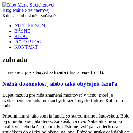
Blog Márie Streicherovej
Kde sa snúbi staré a súčasné.
Skip
ATELIÉR ZUN
to
BÁSNE
content
BLOG
FOTO BLOG
KONTAKT
zahrada
There are 2 posts tagged
zahrada
(this is page
1
of
1
).
Nežná dokonalosť, alebo taká obyčajná fazuľa
Lúpať fazuľu pre mňa znamená meditovať v tichu, ktoré je
ozvláštnené len pukaním suchých fazuľových strukov. Robím to
rada.
Pripomínam si, ako som ju lúpala so starou mamou šútovskou. Bolo
jej omnoho viac, ako teraz. Za košík, za dva. Naberali sme si po
hrsti z veľkého košíka, pomaly, dôstojne, vylúpali zrniečko za
zrniečkom do ošítky položenej na lone. Prázdne struky odšušťali do