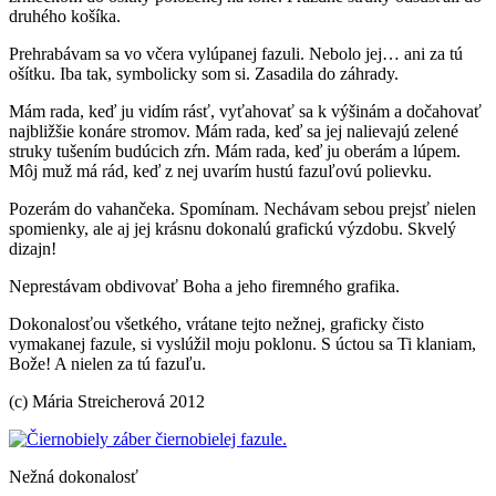
druhého košíka.
Prehrabávam sa vo včera vylúpanej fazuli. Nebolo jej… ani za tú
ošítku. Iba tak, symbolicky som si. Zasadila do záhrady.
Mám rada, keď ju vidím rásť, vyťahovať sa k výšinám a dočahovať
najbližšie konáre stromov. Mám rada, keď sa jej nalievajú zelené
struky tušením budúcich zŕn. Mám rada, keď ju oberám a lúpem.
Môj muž má rád, keď z nej uvarím hustú fazuľovú polievku.
Pozerám do vahančeka. Spomínam. Nechávam sebou prejsť nielen
spomienky, ale aj jej krásnu dokonalú grafickú výzdobu. Skvelý
dizajn!
Neprestávam obdivovať Boha a jeho firemného grafika.
Dokonalosťou všetkého, vrátane tejto nežnej, graficky čisto
vymakanej fazule, si vyslúžil moju poklonu. S úctou sa Ti klaniam,
Bože! A nielen za tú fazuľu.
(c) Mária Streicherová 2012
Nežná dokonalosť