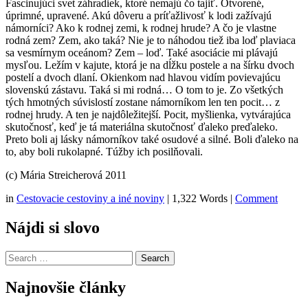
Fascinujúci svet záhradiek, ktoré nemajú čo tajiť. Otvorené,
úprimné, upravené. Akú dôveru a príťažlivosť k lodi zažívajú
námorníci? Ako k rodnej zemi, k rodnej hrude? A čo je vlastne
rodná zem? Zem, ako taká? Nie je to náhodou tiež iba loď plaviaca
sa vesmírnym oceánom? Zem – loď. Také asociácie mi plávajú
mysľou. Ležím v kajute, ktorá je na dĺžku postele a na šírku dvoch
postelí a dvoch dlaní. Okienkom nad hlavou vidím povievajúcu
slovenskú zástavu. Taká si mi rodná… O tom to je. Zo všetkých
tých hmotných súvislostí zostane námorníkom len ten pocit… z
rodnej hrudy. A ten je najdôležitejší. Pocit, myšlienka, vytvárajúca
skutočnosť, keď je tá materiálna skutočnosť ďaleko preďaleko.
Preto boli aj lásky námorníkov také osudové a silné. Boli ďaleko na
to, aby boli rukolapné. Túžby ich posilňovali.
(c) Mária Streicherová 2011
in
Cestovacie cestoviny a iné noviny
|
1,322 Words
|
Comment
Nájdi si slovo
Search
Najnovšie články