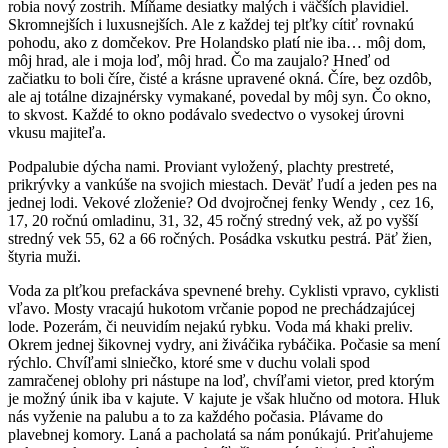
robia nový zostrih. Míňame desiatky malých i väčších plavidiel.
Skromnejších i luxusnejších. Ale z každej tej plťky cítiť rovnakú
pohodu, ako z domčekov. Pre Holandsko platí nie iba… môj dom,
môj hrad, ale i moja loď, môj hrad. Čo ma zaujalo? Hneď od
začiatku to boli číre, čisté a krásne upravené okná. Číre, bez ozdôb,
ale aj totálne dizajnérsky vymakané, povedal by môj syn. Čo okno,
to skvost. Každé to okno podávalo svedectvo o vysokej úrovni
vkusu majiteľa.
Podpalubie dýcha nami. Proviant vyložený, plachty prestreté,
prikrývky a vankúše na svojich miestach. Deväť ľudí a jeden pes na
jednej lodi. Vekové zloženie? Od dvojročnej fenky Wendy , cez 16,
17, 20 ročnú omladinu, 31, 32, 45 ročný stredný vek, až po vyšší
stredný vek 55, 62 a 66 ročných. Posádka vskutku pestrá. Päť žien,
štyria muži.
Voda za plťkou prefackáva spevnené brehy. Cyklisti vpravo, cyklisti
vľavo. Mosty vracajú hukotom vrčanie popod ne prechádzajúcej
lode. Pozerám, či neuvidím nejakú rybku. Voda má khaki preliv.
Okrem jednej šikovnej vydry, ani živáčika rybáčika. Počasie sa mení
rýchlo. Chvíľami slniečko, ktoré sme v duchu volali spod
zamračenej oblohy pri nástupe na loď, chvíľami vietor, pred ktorým
je možný únik iba v kajute. V kajute je však hlučno od motora. Hluk
nás vyženie na palubu a to za každého počasia. Plávame do
plavebnej komory. Laná a pacholatá sa nám ponúkajú. Priťahujeme