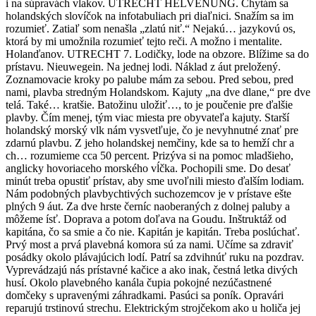
i na súpravách vlakov. UTRECHT HELVENUNG. Chytám sa
holandských slovíčok na infotabuliach pri diaľnici. Snažím sa im
rozumieť. Zatiaľ som nenašla „zlatú niť.“ Nejakú… jazykovú os,
ktorá by mi umožnila rozumieť tejto reči. A možno i mentalite.
Holanďanov. UTRECHT 7. Lodičky, lode na obzore. Blížime sa do
prístavu. Nieuwegein. Na jednej lodi. Náklad z áut preložený.
Zoznamovacie kroky po palube mám za sebou. Pred sebou, pred
nami, plavba stredným Holandskom. Kajuty „na dve dlane,“ pre dve
telá. Také… kratšie. Batožinu uložiť…, to je poučenie pre ďalšie
plavby. Čím menej, tým viac miesta pre obyvateľa kajuty. Starší
holandský morský vlk nám vysvetľuje, čo je nevyhnutné znať pre
zdarnú plavbu. Z jeho holandskej nemčiny, kde sa to hemží chr a
ch… rozumieme cca 50 percent. Prizýva si na pomoc mladšieho,
anglicky hovoriaceho morského vĺčka. Pochopili sme. Do desať
minút treba opustiť prístav, aby sme uvoľnili miesto ďalším lodiam.
Nám podobných plavbychtivých suchozemcov je v prístave ešte
plných 9 áut. Za dve hrste černíc naoberaných z dolnej paluby a
môžeme ísť. Doprava a potom doľava na Goudu. Inštruktáž od
kapitána, čo sa smie a čo nie. Kapitán je kapitán. Treba poslúchať.
Prvý most a prvá plavebná komora sú za nami. Učíme sa zdraviť
posádky okolo plávajúcich lodí. Patrí sa zdvihnúť ruku na pozdrav.
Vyprevádzajú nás prístavné kačice a ako inak, čestná letka divých
husí. Okolo plavebného kanála čupia pokojné nezúčastnené
domčeky s upravenými záhradkami. Pasúci sa poník. Opravári
reparujú trstinovú strechu. Elektrickým strojčekom ako u holiča jej