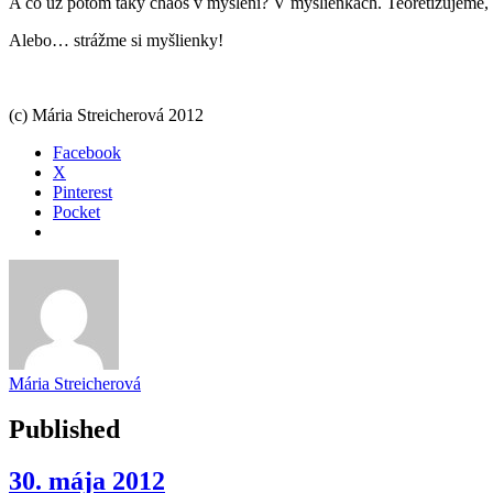
A čo už potom taký chaos v myslení? V myšlienkach. Teoretizujeme
Alebo… strážme si myšlienky!
(c) Mária Streicherová 2012
Facebook
X
Pinterest
Pocket
Mária Streicherová
Published
30. mája 2012