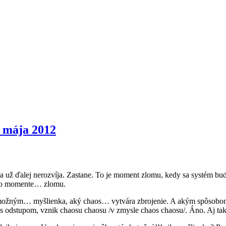
. mája 2012
sa už ďalej nerozvíja. Zastane. To je moment zlomu, kedy sa systém bu
e po momente… zlomu.
ožným… myšlienka, aký chaos… vytvára zbrojenie. A akým spôsobom sa
s odstupom, vznik chaosu chaosu /v zmysle chaos chaosu/. Áno. Aj tak