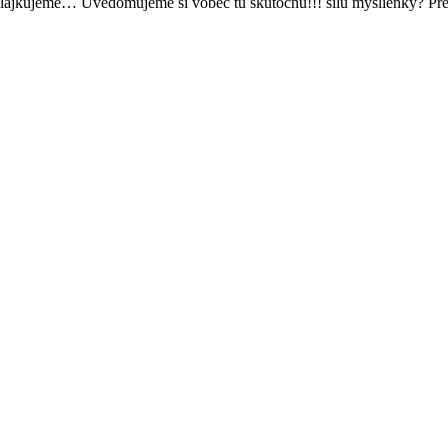
, lajkujeme… Uvedomujeme si vôbec tú skutočnú!!! silu myšlienky? P