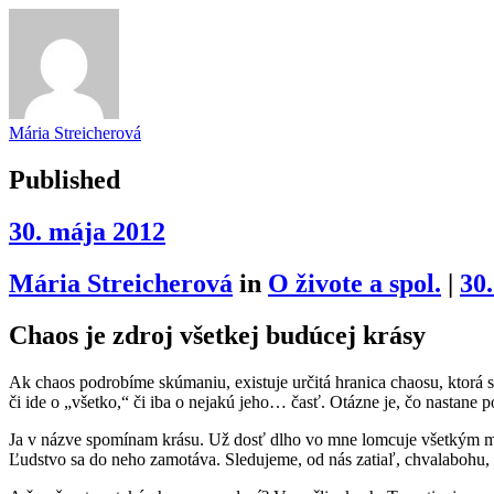
Mária Streicherová
Published
30. mája 2012
Mária Streicherová
in
O živote a spol.
|
30
Chaos je zdroj všetkej budúcej krásy
Ak chaos podrobíme skúmaniu, existuje určitá hranica chaosu, ktorá 
či ide o „všetko,“ či iba o nejakú jeho… časť. Otázne je, čo nastan
Ja v názve spomínam krásu. Už dosť dlho vo mne lomcuje všetkým m
Ľudstvo sa do neho zamotáva. Sledujeme, od nás zatiaľ, chvalabohu, 