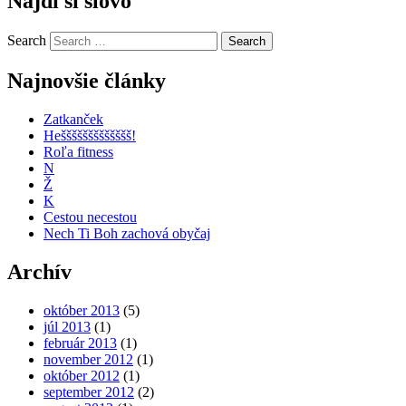
Nájdi si slovo
Search
Najnovšie články
Zatkanček
Heššššššššššššš!
Roľa fitness
N
Ž
K
Cestou necestou
Nech Ti Boh zachová obyčaj
Archív
október 2013
(5)
júl 2013
(1)
február 2013
(1)
november 2012
(1)
október 2012
(1)
september 2012
(2)